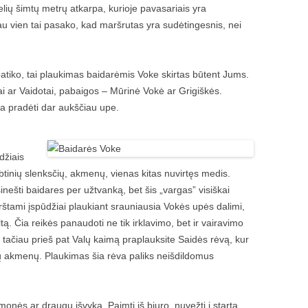
lių šimtų metrų atkarpa, kurioje pavasariais yra
u vien tai pasako, kad maršrutas yra sudėtingesnis, nei
patiko, tai plaukimas baidarėmis Voke skirtas būtent Jums.
ai ar Vaidotai, pabaigos – Mūrinė Vokė ar Grigiškės.
ma pradėti dar aukščiau upe.
džiais
rbtinių slenksčių, akmenų, vienas kitas nuvirtęs medis.
inešti baidares per užtvanką, bet šis „vargas” visiškai
mirštami įspūdžiai plaukiant srauniausia Vokės upės dalimi,
tą. Čia reikės panaudoti ne tik irklavimo, bet ir vairavimo
i, tačiau prieš pat Valų kaimą praplauksite Saidės rėvą, kur
ų akmenų. Plaukimas šia rėva paliks neišdildomus
monės ar draugų išvyka. Paimti iš biuro, nuvežti į startą,