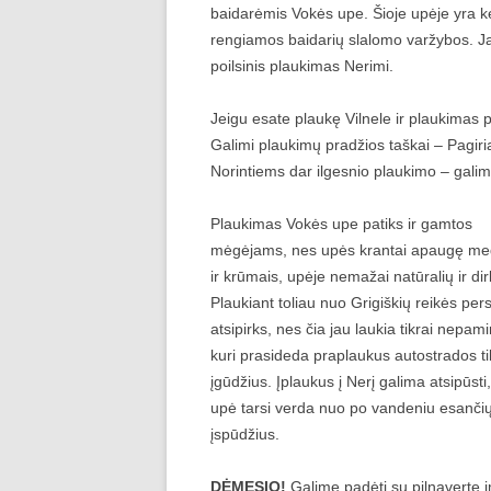
baidarėmis Vokės upe. Šioje upėje yra ke
BAIDARĖS ŠIRVINTA
rengiamos baidarių slalomo varžybos. Ja
poilsinis plaukimas Nerimi.
BAIDARĖS GRŪDA
Jeigu esate plaukę Vilnele ir plaukimas 
Galimi plaukimų pradžios taškai – Pagiri
Norintiems dar ilgesnio plaukimo – gali
Plaukimas Vokės upe patiks ir gamtos
mėgėjams, nes upės krantai apaugę me
ir krūmais, upėje nemažai natūralių ir di
Plaukiant toliau nuo Grigiškių reikės pers
atsipirks, nes čia jau laukia tikrai nepa
kuri prasideda praplaukus autostrados til
įgūdžius. Įplaukus į Nerį galima atsipūst
upė tarsi verda nuo po vandeniu esanči
įspūdžius.
DĖMESIO!
Galime padėti su pilnaverte į