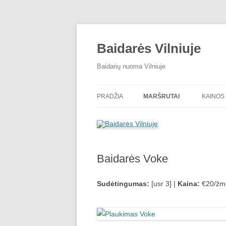
Baidarės Vilniuje
Baidarių nuoma Vilniuje
PRADŽIA
MARŠRUTAI
KAINOS
BAIDARĖS DUBINGA
PLAUKIMAS NERIMI
Baidarės Voke
EKSTREMALUS TURAS
BAIDARĖS VILNELE
Sudėtingumas:
[usr 3] |
Kaina:
€20/žmo
BAIDARĖS VOKE
NAKTINĖ NERIS