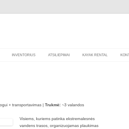
Pereiti
prie
INVENTORIUS
ATSILIEPIMAI
KAYAK RENTAL
KONT
turinio
EXTREME STAG DO VILNIUS
gui + transportavimas |
Trukmė:
~3 valandos
Visiems, kuriems patinka ekstremalesnės
vandens trasos, organizuojamas plaukimas