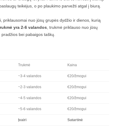
slaugų teikėjus, o po plaukimo parvežti atgal į biurą.
, priklausomai nuo jūsų grupės dydžio ir dienos, kurią
trukmė yra 2-6 valandos
, trukmė priklauso nuo jūsų
ų pradžios bei pabaigos taškų.
Trukmė
Kaina
~3-4 valandos
€20/žmogui
~2-3 valandos
€20/žmogui
~4-5 valandos
€20/žmogui
~5-6 valandos
€20/žmogui
Įvairi
Sutartinė