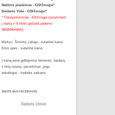
Naktinis plaukimas - €22/žmogui*
Baidarės Vokė - €20/žmogui*
* Transportavimas - €3/žmogui (nuvykstant
į startą ir iš finišo grįžtant patiems -
NEMOKAMAI)
Merkys, Širvinta, Lakaja - sutartinė kaina
Kitos upės - sutartinė kaina
Į kainą įeina gelbėjimosi liemenės, baidarių
ir irklų nuoma, pervežimas, jeigu
reikalingos - kėdutės vaikams.
SEKITE MUS FACEBOOKE
Baidarės Vilniuje