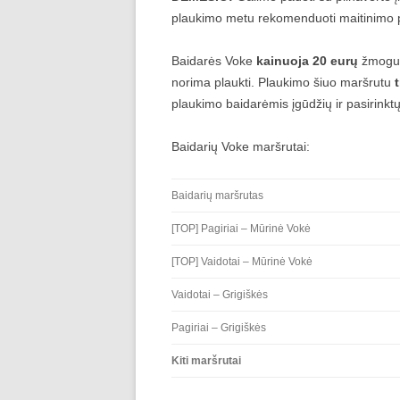
plaukimo metu rekomenduoti maitinimo pa
Baidarės Voke
kainuoja 20 eurų
žmogui
norima plaukti. Plaukimo šiuo maršrutu
plaukimo baidarėmis įgūdžių ir pasirinkt
Baidarių Voke maršrutai:
Baidarių maršrutas
[TOP] Pagiriai – Mūrinė Vokė
[TOP] Vaidotai – Mūrinė Vokė
Vaidotai – Grigiškės
Pagiriai – Grigiškės
Kiti maršrutai