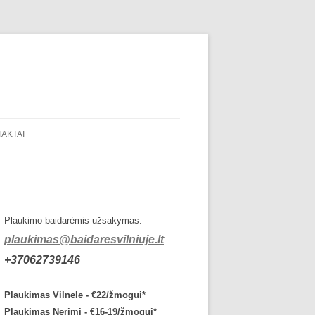
AKTAI
Plaukimo baidarėmis užsakymas:
plaukimas@baidaresvilniuje.lt
+37062739146
Plaukimas Vilnele - €22/žmogui*
Plaukimas Nerimi - €16-19/žmogui*