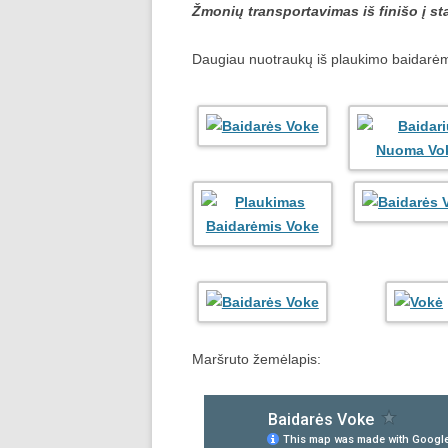
Žmonių transportavimas iš finišo į st
Daugiau nuotraukų iš plaukimo baidarė
Maršruto žemėlapis: