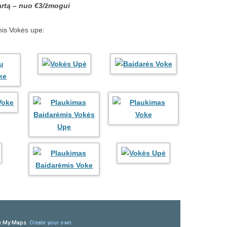
artą – nuo €3/žmogui
mis Vokės upe: