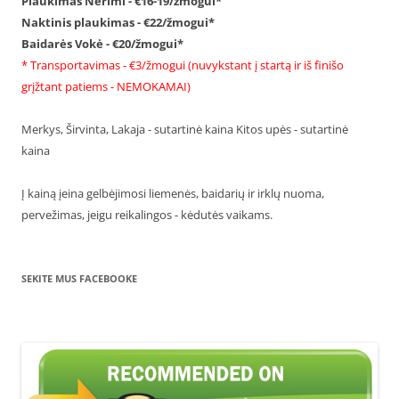
Plaukimas Nerimi - €16-19/žmogui*
Naktinis plaukimas - €22/žmogui*
Baidarės Vokė - €20/žmogui*
* Transportavimas - €3/žmogui (nuvykstant į startą ir iš finišo
grįžtant patiems - NEMOKAMAI)
Merkys, Širvinta, Lakaja - sutartinė kaina Kitos upės - sutartinė
kaina
Į kainą įeina gelbėjimosi liemenės, baidarių ir irklų nuoma,
pervežimas, jeigu reikalingos - kėdutės vaikams.
SEKITE MUS FACEBOOKE