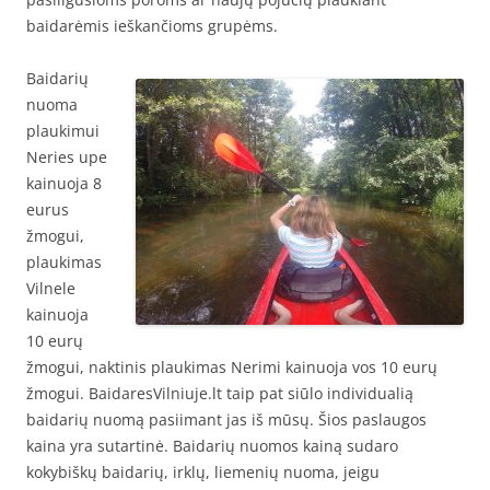
baidarėmis ieškančioms grupėms.
Baidarių
nuoma
plaukimui
Neries upe
kainuoja 8
eurus
žmogui,
plaukimas
Vilnele
kainuoja
10 eurų
žmogui, naktinis plaukimas Nerimi kainuoja vos 10 eurų
žmogui. BaidaresVilniuje.lt taip pat siūlo individualią
baidarių nuomą pasiimant jas iš mūsų. Šios paslaugos
kaina yra sutartinė. Baidarių nuomos kainą sudaro
kokybiškų baidarių, irklų, liemenių nuoma, jeigu