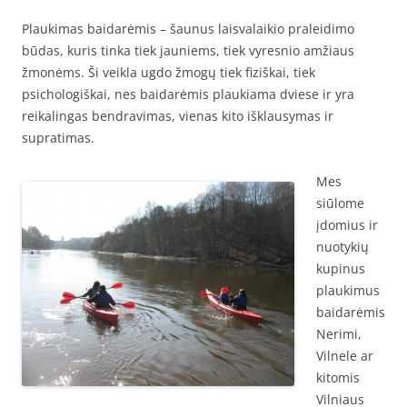
Plaukimas baidarėmis – šaunus laisvalaikio praleidimo
būdas, kuris tinka tiek jauniems, tiek vyresnio amžiaus
žmonėms. Ši veikla ugdo žmogų tiek fiziškai, tiek
psichologiškai, nes baidarėmis plaukiama dviese ir yra
reikalingas bendravimas, vienas kito išklausymas ir
supratimas.
Mes
siūlome
įdomius ir
nuotykių
kupinus
plaukimus
baidarėmis
Nerimi,
Vilnele ar
kitomis
Vilniaus