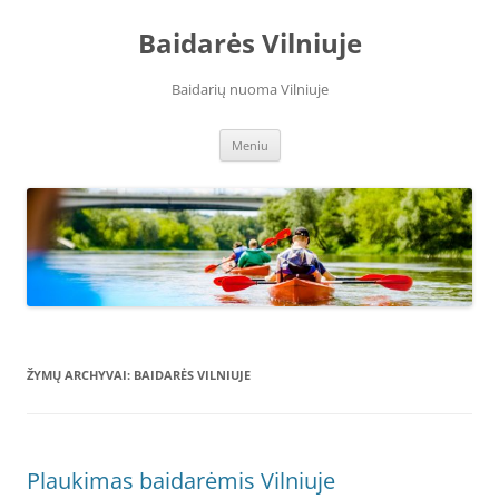
Baidarės Vilniuje
Baidarių nuoma Vilniuje
Pereiti
Meniu
prie
turinio
ŽYMŲ ARCHYVAI:
BAIDARĖS VILNIUJE
Plaukimas baidarėmis Vilniuje