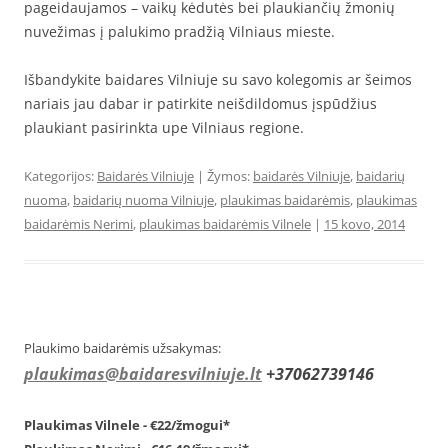
pageidaujamos – vaikų kėdutės bei plaukiančių žmonių
nuvežimas į palukimo pradžią Vilniaus mieste.
Išbandykite baidares Vilniuje su savo kolegomis ar šeimos
nariais jau dabar ir patirkite neišdildomus įspūdžius
plaukiant pasirinkta upe Vilniaus regione.
Kategorijos:
Baidarės Vilniuje
| Žymos:
baidarės Vilniuje
,
baidarių
nuoma
,
baidarių nuoma Vilniuje
,
plaukimas baidarėmis
,
plaukimas
baidarėmis Nerimi
,
plaukimas baidarėmis Vilnele
|
15 kovo, 2014
Plaukimo baidarėmis užsakymas:
plaukimas@baidaresvilniuje.lt
+37062739146
Plaukimas Vilnele - €22/žmogui*