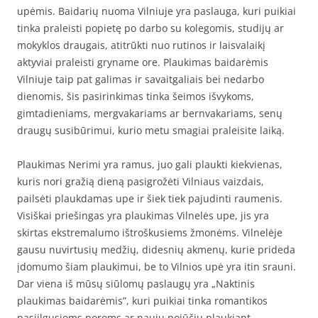
upėmis. Baidarių nuoma Vilniuje yra paslauga, kuri puikiai
tinka praleisti popietę po darbo su kolegomis, studijų ar
mokyklos draugais, atitrūkti nuo rutinos ir laisvalaikį
aktyviai praleisti gryname ore. Plaukimas baidarėmis
Vilniuje taip pat galimas ir savaitgaliais bei nedarbo
dienomis, šis pasirinkimas tinka šeimos išvykoms,
gimtadieniams, mergvakariams ar bernvakariams, senų
draugų susibūrimui, kurio metu smagiai praleisite laiką.
Plaukimas Nerimi yra ramus, juo gali plaukti kiekvienas,
kuris nori gražią dieną pasigrožėti Vilniaus vaizdais,
pailsėti plaukdamas upe ir šiek tiek pajudinti raumenis.
Visiškai priešingas yra plaukimas Vilnelės upe, jis yra
skirtas ekstremalumo ištroškusiems žmonėms. Vilnelėje
gausu nuvirtusių medžių, didesnių akmenų, kurie prideda
įdomumo šiam plaukimui, be to Vilnios upė yra itin srauni.
Dar viena iš mūsų siūlomų paslaugų yra „Naktinis
plaukimas baidarėmis”, kuri puikiai tinka romantikos
pasiilgusioms poroms ar naujų pojūčių plaukiant