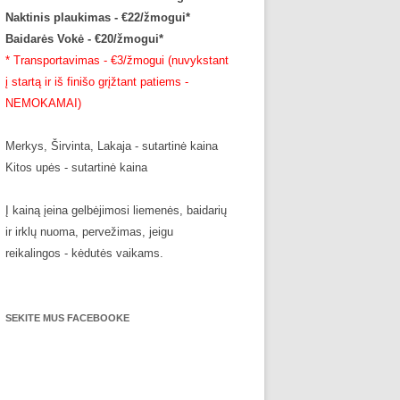
Naktinis plaukimas - €22/žmogui*
Baidarės Vokė - €20/žmogui*
* Transportavimas - €3/žmogui (nuvykstant
į startą ir iš finišo grįžtant patiems -
NEMOKAMAI)
Merkys, Širvinta, Lakaja - sutartinė kaina
Kitos upės - sutartinė kaina
Į kainą įeina gelbėjimosi liemenės, baidarių
ir irklų nuoma, pervežimas, jeigu
reikalingos - kėdutės vaikams.
SEKITE MUS FACEBOOKE