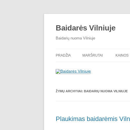
Baidarės Vilniuje
Baidarių nuoma Vilniuje
PRADŽIA
MARŠRUTAI
KAINOS
BAIDARĖS DUBINGA
PLAUKIMAS NERIMI
ŽYMŲ ARCHYVAI:
BAIDARIŲ NUOMA VILNIUJE
EKSTREMALUS TURAS
BAIDARĖS VILNELE
BAIDARĖS VOKE
Plaukimas baidarėmis Viln
NAKTINĖ NERIS