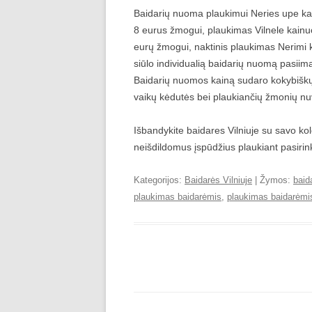
Baidarių nuoma plaukimui Neries upe ka
8 eurus žmogui, plaukimas Vilnele kainu
eurų žmogui, naktinis plaukimas Nerimi k
siūlo individualią baidarių nuomą pasiim
Baidarių nuomos kainą sudaro kokybiškų 
vaikų kėdutės bei plaukiančių žmonių nu
Išbandykite baidares Vilniuje su savo kol
neišdildomus įspūdžius plaukiant pasirin
Kategorijos:
Baidarės Vilniuje
| Žymos:
baid
plaukimas baidarėmis
,
plaukimas baidarėmi