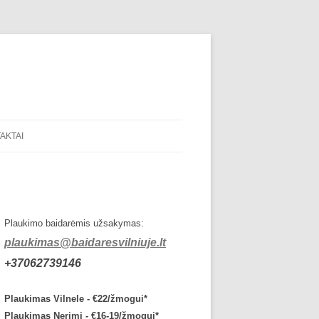
AKTAI
Plaukimo baidarėmis užsakymas:
plaukimas@baidaresvilniuje.lt
+37062739146
Plaukimas Vilnele - €22/žmogui*
Plaukimas Nerimi - €16-19/žmogui*