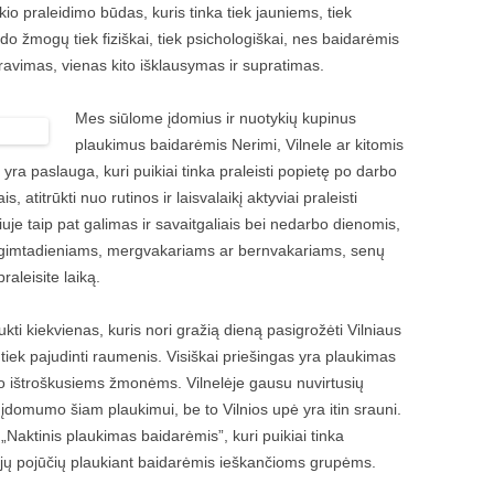
io praleidimo būdas, kuris tinka tiek jauniems, tiek
 žmogų tiek fiziškai, tiek psichologiškai, nes baidarėmis
ravimas, vienas kito išklausymas ir supratimas.
Mes siūlome įdomius ir nuotykių kupinus
plaukimus baidarėmis Nerimi, Vilnele ar kitomis
yra paslauga, kuri puikiai tinka praleisti popietę po darbo
 atitrūkti nuo rutinos ir laisvalaikį aktyviai praleisti
je taip pat galimas ir savaitgaliais bei nedarbo dienomis,
, gimtadieniams, mergvakariams ar bernvakariams, senų
aleisite laiką.
kti kiekvienas, kuris nori gražią dieną pasigrožėti Vilniaus
 tiek pajudinti raumenis. Visiškai priešingas yra plaukimas
mo ištroškusiems žmonėms. Vilnelėje gausu nuvirtusių
domumo šiam plaukimui, be to Vilnios upė yra itin srauni.
Naktinis plaukimas baidarėmis”, kuri puikiai tinka
jų pojūčių plaukiant baidarėmis ieškančioms grupėms.