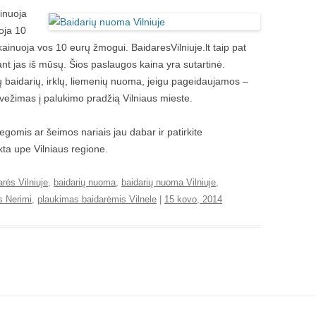
inuoja
oja 10
ainuoja vos 10 eurų žmogui. BaidaresVilniuje.lt taip pat
ant jas iš mūsų. Šios paslaugos kaina yra sutartinė.
baidarių, irklų, liemenių nuoma, jeigu pageidaujamos –
vežimas į palukimo pradžią Vilniaus mieste.
egomis ar šeimos nariais jau dabar ir patirkite
kta upe Vilniaus regione.
arės Vilniuje
,
baidarių nuoma
,
baidarių nuoma Vilniuje
,
s Nerimi
,
plaukimas baidarėmis Vilnele
|
15 kovo, 2014