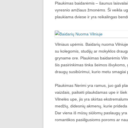
Plaukimas baidarėmis – šaunus laisvalaik
BAIDARĖS ŠIRVINTA
vyresnio amžiaus žmonėms. Ši veikla ugdo
plaukiama dviese ir yra reikalingas bend
BAIDARĖS GRŪDA
Vilniaus upėmis. Baidarių nuoma Vilniuje 
su kolegomis, studijų ar mokyklos draugais,
gryname ore. Plaukimas baidarėmis Vilniu
šis pasirinkimas tinka šeimos išvykoms
draugų susibūrimui, kurio metu smagiai pr
Plaukimas Nerimi yra ramus, juo gali plau
vaizdais, pailsėti plaukdamas upe ir šiek
Vilnelės upe, jis yra skirtas ekstremalu
medžių, didesnių akmenų, kurie prideda į
Dar viena iš mūsų siūlomų paslaugų yra „
romantikos pasiilgusioms poroms ar nau