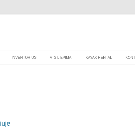
Pereiti
prie
INVENTORIUS
ATSILIEPIMAI
KAYAK RENTAL
KONT
turinio
EXTREME STAG DO VILNIUS
iuje